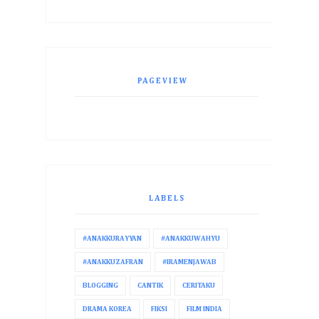
PAGEVIEW
LABELS
#ANAKKURAYYAN
#ANAKKUWAHYU
#ANAKKUZAFRAN
#IRAMENJAWAB
BLOGGING
CANTIK
CERITAKU
DRAMA KOREA
FIKSI
FILM INDIA