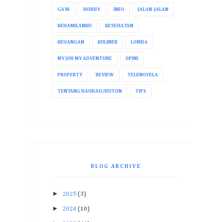
GAYA
HOBBY
INFO
JALAN-JALAN
KEHAMILANKU
KESEHATAN
KEUANGAN
KULINER
LOMBA
MY JOB MY ADVENTURE
OPINI
PROPERTY
REVIEW
TELENOVELA
TENTANG BAUBAU/BUTON
TIPS
BLOG ARCHIVE
►
2025
(3)
►
2024
(10)