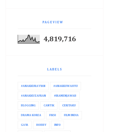
PAGEVIEW
4,819,716
LABELS
#ANAKKURAYYAN
#ANAKKUWAHYU
#ANAKKUZAFRAN
#IRAMENJAWAB
BLOGGING
CANTIK
CERITAKU
DRAMA KOREA
FIKSI
FILM INDIA
GAYA
HOBBY
INFO