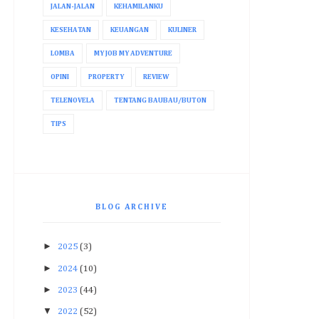
JALAN-JALAN
KEHAMILANKU
KESEHATAN
KEUANGAN
KULINER
LOMBA
MY JOB MY ADVENTURE
OPINI
PROPERTY
REVIEW
TELENOVELA
TENTANG BAUBAU/BUTON
TIPS
BLOG ARCHIVE
►
2025
(3)
►
2024
(10)
►
2023
(44)
▼
2022
(52)