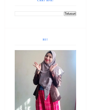
CARI APA?
HI!