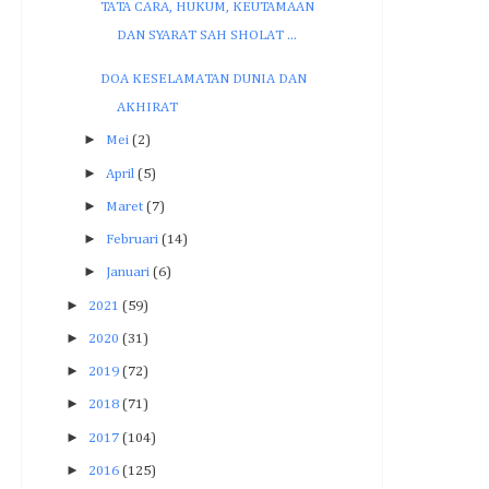
TATA CARA, HUKUM, KEUTAMAAN
DAN SYARAT SAH SHOLAT ...
DOA KESELAMATAN DUNIA DAN
AKHIRAT
►
Mei
(2)
►
April
(5)
►
Maret
(7)
►
Februari
(14)
►
Januari
(6)
►
2021
(59)
►
2020
(31)
►
2019
(72)
►
2018
(71)
►
2017
(104)
►
2016
(125)