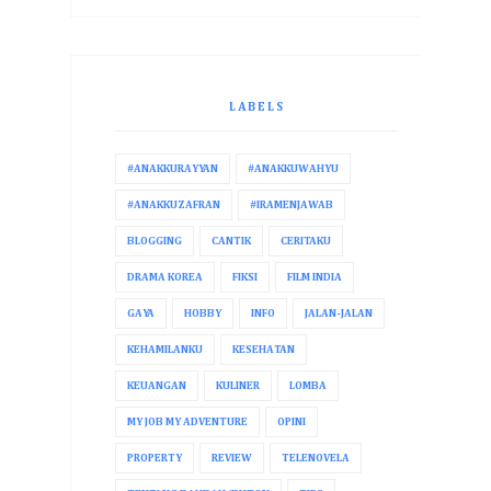
LABELS
#ANAKKURAYYAN
#ANAKKUWAHYU
#ANAKKUZAFRAN
#IRAMENJAWAB
BLOGGING
CANTIK
CERITAKU
DRAMA KOREA
FIKSI
FILM INDIA
GAYA
HOBBY
INFO
JALAN-JALAN
KEHAMILANKU
KESEHATAN
KEUANGAN
KULINER
LOMBA
MY JOB MY ADVENTURE
OPINI
PROPERTY
REVIEW
TELENOVELA