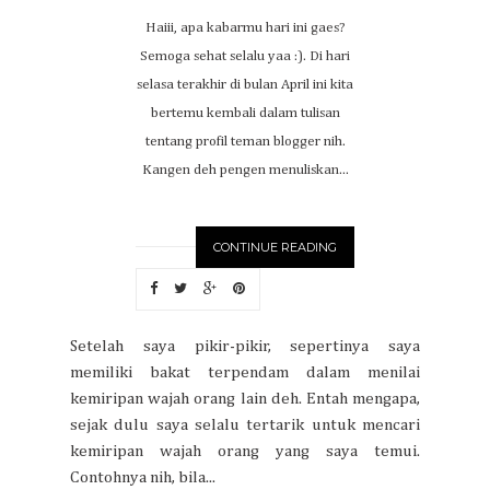
Haiii, apa kabarmu hari ini gaes?
Semoga sehat selalu yaa :). Di hari
selasa terakhir di bulan April ini kita
bertemu kembali dalam tulisan
tentang profil teman blogger nih.
Kangen deh pengen menuliskan...
CONTINUE READING
Setelah saya pikir-pikir, sepertinya saya
memiliki bakat terpendam dalam menilai
kemiripan wajah orang lain deh. Entah mengapa,
sejak dulu saya selalu tertarik untuk mencari
kemiripan wajah orang yang saya temui.
Contohnya nih, bila...