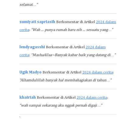
selamat…”
sumiyati sapriasih
Berkomentar di Artikel
2024 dalam
cerita
:
“Wah ... punya rumah baru nih ... sesuatu yang…”
lendyagasshi
Berkomentar di Artikel
2024 dalam
cerita
:
“MashaAllaa~Banyak kabar baik yang datang di…”
Ugik Madyo
Berkomentar di Artikel
2024 dalam cerita
:
“Alhamdulillah banyak hal membahagiakan di tahun…”
khairiah
Berkomentar di Artikel
2024 dalam cerita
:
“wah sampai sekarang aku nggak pernah digaji…”
`