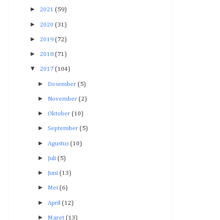
►
2021
(59)
►
2020
(31)
►
2019
(72)
►
2018
(71)
▼
2017
(104)
►
Desember
(5)
►
November
(2)
►
Oktober
(10)
►
September
(5)
►
Agustus
(10)
►
Juli
(5)
►
Juni
(13)
►
Mei
(6)
►
April
(12)
►
Maret
(13)