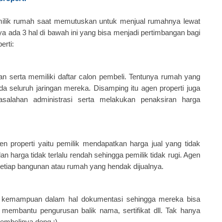
milik rumah saat memutuskan untuk menjual rumahnya lewat
a ada 3 hal di bawah ini yang bisa menjadi pertimbangan bagi
rti:
ngan serta memiliki daftar calon pembeli. Tentunya rumah yang
a seluruh jaringan mereka. Disamping itu agen properti juga
alahan administrasi serta melakukan penaksiran harga
n properti yaitu pemilik mendapatkan harga jual yang tidak
dan harga tidak terlalu rendah sehingga pemilik tidak rugi. Agen
setiap bangunan atau rumah yang hendak dijualnya.
n kemampuan dalam hal dokumentasi sehingga mereka bisa
 membantu pengurusan balik nama, sertifikat dll. Tak hanya
embelinya dong :)