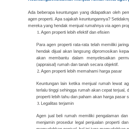
Ada beberapa keuntungan yang didapatkan oleh pe
agen properti. Apa sajakah keuntungannya? Setidakny
mereka yang hendak menjual rumahnya via agen prope
Agen properti lebih efektif dan efisien
Para agen properti rata-rata telah memiliki jari
hendak dijual akan langsung dipromosikan kepad
akan membantu dalam menyelesaikan permas
(appraisal) rumah dan tanah secara objektif.
Agen properti lebih memahami harga pasar
Keuntungan lain ketika menjual rumah lewat age
terlalu tinggi sehingga rumah akan cepat terjual, 
properti lebih tahu dan paham akan harga pasar 
Legalitas terjamin
Agen jual beli rumah memiliki pengalaman da
menjamin prosedur legal penjualan properti dan
memudahkan penjual, hal ini juga memudahkan p