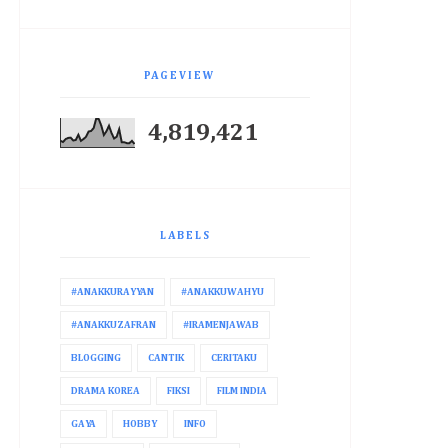
PAGEVIEW
4,819,421
LABELS
#ANAKKURAYYAN
#ANAKKUWAHYU
#ANAKKUZAFRAN
#IRAMENJAWAB
BLOGGING
CANTIK
CERITAKU
DRAMA KOREA
FIKSI
FILM INDIA
GAYA
HOBBY
INFO