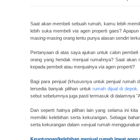
Saat akan membeli sebuah rumah, kamu lebih memil
lebih suka membeli
via
agen properti gaes? Apapun 
masing-masing orang tentu punya alasan sendiri terkai
Pertanyaan di atas saya ajukan untuk calon pembeli
orang yang hendak menjual rumahnya? Saat akan m
kepada pembeli atau menjualnya
via
agen properti?
Bagi para penjual (khususnya untuk penjual rumah d
tersedia banyak pilihan
untuk
rumah dijual di depok
.
sebut sebelumnya juga pasti termasuk di dalamnya "A
Dan seperti halnya pilihan lain yang selama ini kita
memiliki kelebihan serta kekurangan. Sebagai baha
serta kekurangan dalam
e
jual rumah menggunaka
m
n
Keuntungan/kelebihan menjual rumah lewat agen 