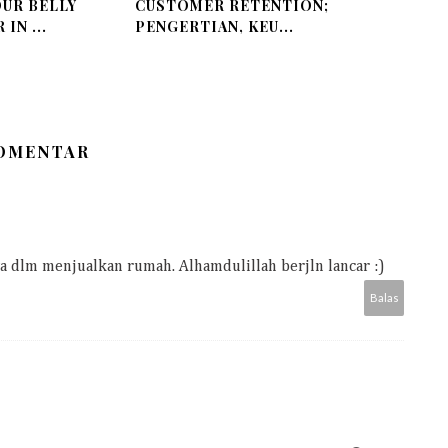
UR BELLY
CUSTOMER RETENTION;
IN ...
PENGERTIAN, KEU...
KOMENTAR
dlm menjualkan rumah. Alhamdulillah berjln lancar :)
Balas