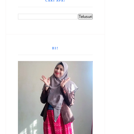
CARI APA?
HI!