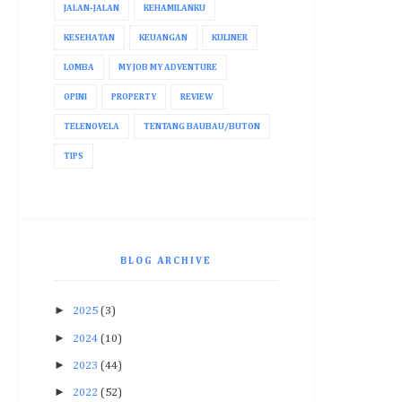
JALAN-JALAN
KEHAMILANKU
KESEHATAN
KEUANGAN
KULINER
LOMBA
MY JOB MY ADVENTURE
OPINI
PROPERTY
REVIEW
TELENOVELA
TENTANG BAUBAU/BUTON
TIPS
BLOG ARCHIVE
►
2025
(3)
►
2024
(10)
►
2023
(44)
►
2022
(52)