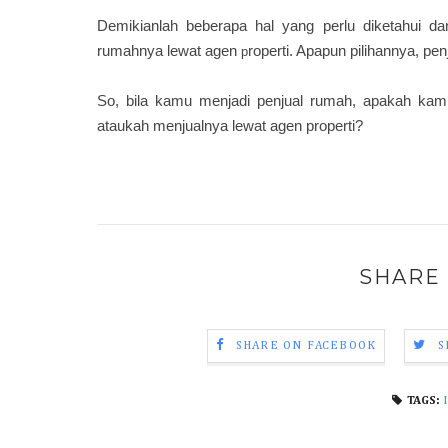
Demikianlah beberapa hal yang perlu diketahui d
rumahnya lewat agen
roperti. Apapun pilihannya, pen
p
So, bila kamu menjadi penjual rumah, apakah ka
ataukah menjualnya lewat agen properti?
SHARE 
SHARE ON FACEBOOK
S
TAGS: