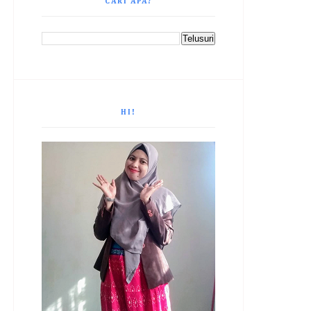
CARI APA?
HI!