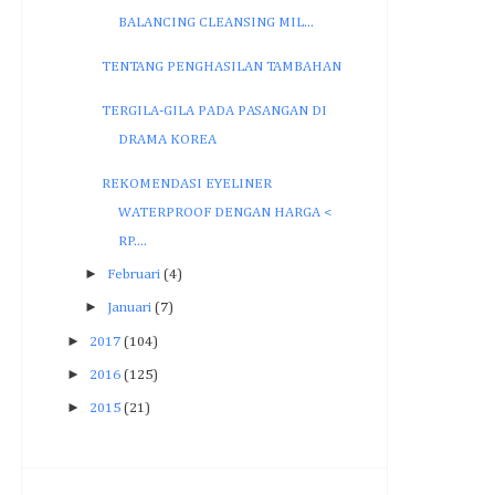
BALANCING CLEANSING MIL...
TENTANG PENGHASILAN TAMBAHAN
TERGILA-GILA PADA PASANGAN DI
DRAMA KOREA
REKOMENDASI EYELINER
WATERPROOF DENGAN HARGA <
RP....
►
Februari
(4)
►
Januari
(7)
►
2017
(104)
►
2016
(125)
►
2015
(21)