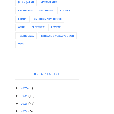
JALAN-JALAN
KEHAMILANKU
KESEHATAN
KEUANGAN
KULINER
LOMBA
MY JOB MY ADVENTURE
OPINI
PROPERTY
REVIEW
TELENOVELA
TENTANG BAUBAU/BUTON
TIPS
BLOG ARCHIVE
►
2025
(3)
►
2024
(10)
►
2023
(44)
►
2022
(52)