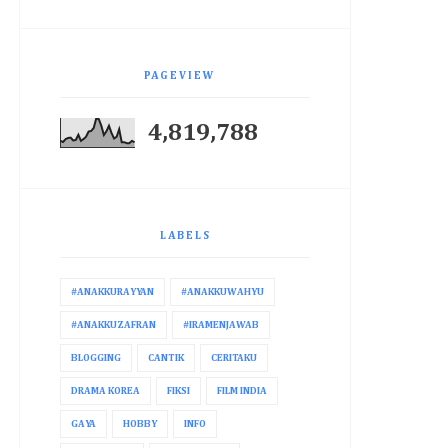
PAGEVIEW
4,819,788
LABELS
#ANAKKURAYYAN
#ANAKKUWAHYU
#ANAKKUZAFRAN
#IRAMENJAWAB
BLOGGING
CANTIK
CERITAKU
DRAMA KOREA
FIKSI
FILM INDIA
GAYA
HOBBY
INFO