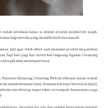
ni sudah ketahuan kalau ia adalah produk pembersih wajah.
tukan bagi mereka yang memiliki kulit berminyak.
anser, jadi agar lebih afdol, saat memakai produk ini pastikan
yaa. Tapi kalo pagi hari boleh kok langsung dipakai. Cleansing
a kita gak akan mendapati busa.
 Hazelnut Balancing Cleansing Milk ini dikemas dalam wadah
ai
ini adalah kemasan lama, kemasan barunya berwarna hijau).
ibuka dan ditutup tanpa takut tertumpah. Kemasannya juga

kadaluarsa, direction for use dan sedikit keterangan tentang