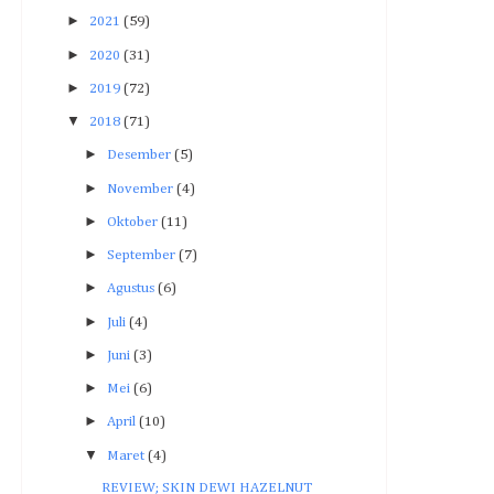
►
2021
(59)
►
2020
(31)
►
2019
(72)
▼
2018
(71)
►
Desember
(5)
►
November
(4)
►
Oktober
(11)
►
September
(7)
►
Agustus
(6)
►
Juli
(4)
►
Juni
(3)
►
Mei
(6)
►
April
(10)
▼
Maret
(4)
REVIEW; SKIN DEWI HAZELNUT