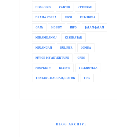
BLOGGING
CANTIK
CERITAKU
DRAMA KOREA
FIKSI
FILM INDIA
GAYA
HOBBY
INFO
JALAN-JALAN
KEHAMILANKU
KESEHATAN
KEUANGAN
KULINER
LOMBA
MY JOB MY ADVENTURE
OPINI
PROPERTY
REVIEW
TELENOVELA
TENTANG BAUBAU/BUTON
TIPS
BLOG ARCHIVE