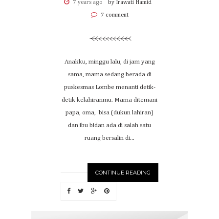
7 years ago
by Irawati Hamid
7 comment
Anakku, minggu lalu, di jam yang
sama, mama sedang berada di
puskesmas Lombe menanti detik-
detik kelahiranmu. Mama ditemani
papa, oma, 'bisa (dukun lahiran)
dan ibu bidan ada di salah satu
ruang bersalin di...
CONTINUE READING