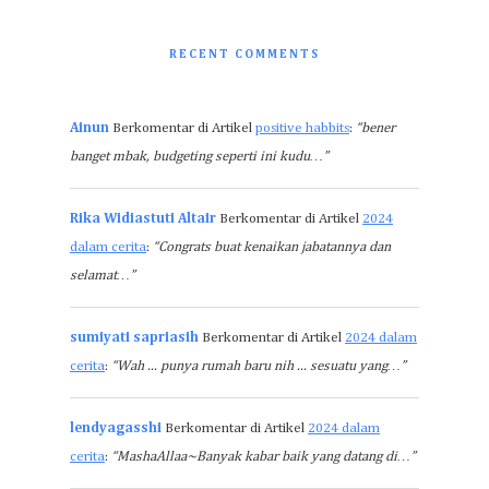
RECENT COMMENTS
Ainun
Berkomentar di Artikel
positive habbits
:
“bener
banget mbak, budgeting seperti ini kudu…”
Rika Widiastuti Altair
Berkomentar di Artikel
2024
dalam cerita
:
“Congrats buat kenaikan jabatannya dan
selamat…”
sumiyati sapriasih
Berkomentar di Artikel
2024 dalam
cerita
:
“Wah ... punya rumah baru nih ... sesuatu yang…”
lendyagasshi
Berkomentar di Artikel
2024 dalam
cerita
:
“MashaAllaa~Banyak kabar baik yang datang di…”