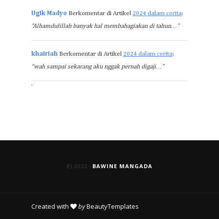
Ugik Madyo
Berkomentar di Artikel
2024 dalam cerita
:
“Alhamdulillah banyak hal membahagiakan di tahun…”
khairiah
Berkomentar di Artikel
2024 dalam cerita
:
“wah sampai sekarang aku nggak pernah digaji…”
`
BAWINE MANGADA
© 2022 -
Created with
by
BeautyTemplates