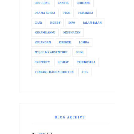
BLOGGING
CANTIK
CERITAKU
DRAMA KOREA
FIKSI
FILM INDIA
GAYA
HOBBY
INFO
JALAN-JALAN
KEHAMILANKU
KESEHATAN
KEUANGAN
KULINER
LOMBA
MY JOB MY ADVENTURE
OPINI
PROPERTY
REVIEW
TELENOVELA
TENTANG BAUBAU/BUTON
TIPS
BLOG ARCHIVE
▼