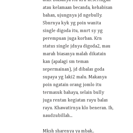
atas. Biasanya itu krn keseringan
atau kelamaan becanda, kehabisan
bahan, ujungnya jd ngebully.
Sbnrnya kyk yg poin wanita
single digoda itu, mnrt sy yg
perempuan juga korban. Krn
status single jdnya digoda2, mau
marah biasanya malah dikatain
kan (apalagi sm teman
sepermainan), jd dibalas goda
supaya yg laki2 malu. Makanya
poin ngatain orang jomlo itu
termasuk bahaya, selain bully
juga rentan kegiatan rayu balas
rayu. Khawatirnya klo beneran. Ih,
naudzubillah...
Mksh sharenya ya mbak..