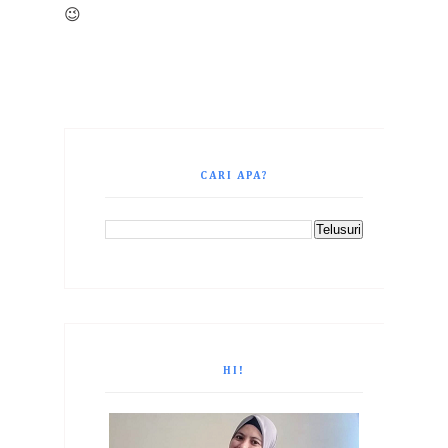
😉
CARI APA?
HI!