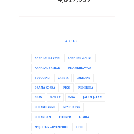
LABELS
#ANAKKURAYYAN
#ANAKKUWAHYU
#ANAKKUZAFRAN
#IRAMENJAWAB
BLOGGING
CANTIK
CERITAKU
DRAMA KOREA
FIKSI
FILM INDIA
GAYA
HOBBY
INFO
JALAN-JALAN
KEHAMILANKU
KESEHATAN
KEUANGAN
KULINER
LOMBA
MY JOB MY ADVENTURE
OPINI