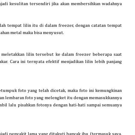
njadi kesulitan tersendiri jika akan membersihkan wadahnya
tempat lilin itu di dalam freezer, dengan catatan tempat
rbahan metal maka bisa menyusut.
sa meletakkan lilin tersebut ke dalam freezer beberapa saat
r. Cara ini ternyata efektif menjadikan lilin lebih panjang
etumpuk foto yang telah dicetak, maka foto ini kemungkinan
kan lembaran foto yang melengket itu dengan memasukkannya
mbil lalu pisahkan fotonya dengan hati-hati sampai semuanya
adi penyakit lama yang ditakuti banyak ibu (termasuk saya,