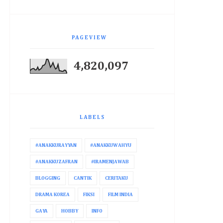
PAGEVIEW
4,820,097
LABELS
#ANAKKURAYYAN
#ANAKKUWAHYU
#ANAKKUZAFRAN
#IRAMENJAWAB
BLOGGING
CANTIK
CERITAKU
DRAMA KOREA
FIKSI
FILM INDIA
GAYA
HOBBY
INFO