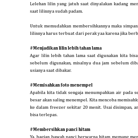
Lelehan lilin yang jatuh saat dinyalakan kadang me
saat lilinnya sudah padam.
Untuk memudahkan membersihkannya maka simpanlah 
lilinnya harus terbuat dari perak yaa karena jika be
#Menjadikan lilin lebih tahan lama
Agar lilin lebih tahan lama saat digunakan kita bi
sebelum digunakan, misalnya dua jam sebelum dibaka
usianya saat dibakar.
#Memisahkan foto menempel
Apabila kita tidak sengaja menumpahkan air pada s
besar akan saling menempel. Kita mencoba memisah
ke dalam freezer sekitar 20 menit. Usai disimpan, a
bisa terlepas.
#Membersihkan panci hitam
Ya, bagian bawah panci berwarna hitam memang menj