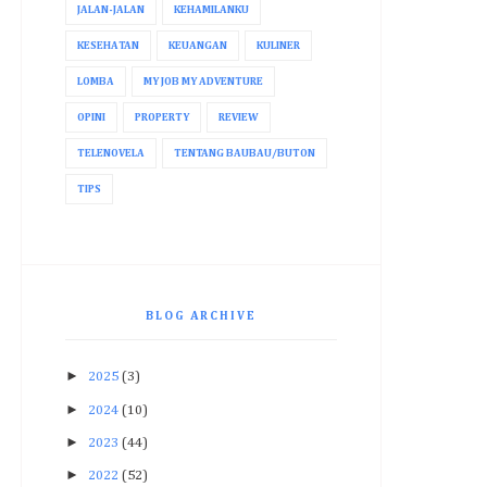
JALAN-JALAN
KEHAMILANKU
KESEHATAN
KEUANGAN
KULINER
LOMBA
MY JOB MY ADVENTURE
OPINI
PROPERTY
REVIEW
TELENOVELA
TENTANG BAUBAU/BUTON
TIPS
BLOG ARCHIVE
►
2025
(3)
►
2024
(10)
►
2023
(44)
►
2022
(52)