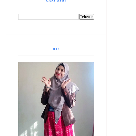
CARI APA?
HI!