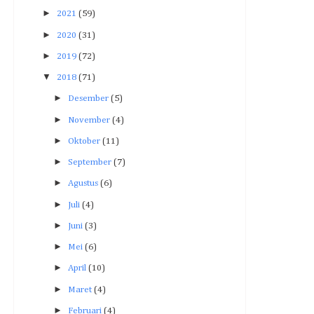
►
2021
(59)
►
2020
(31)
►
2019
(72)
▼
2018
(71)
►
Desember
(5)
►
November
(4)
►
Oktober
(11)
►
September
(7)
►
Agustus
(6)
►
Juli
(4)
►
Juni
(3)
►
Mei
(6)
►
April
(10)
►
Maret
(4)
►
Februari
(4)