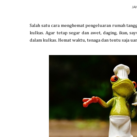
JAN
Salah satu cara menghemat pengeluaran rumah tangg
kulkas.
Agar tetap segar dan awe
t
, daging, ikan
,
s
ay
dalam
kulkas
.
He
mat
waktu
,
tenaga
dan te
ntu saja ua