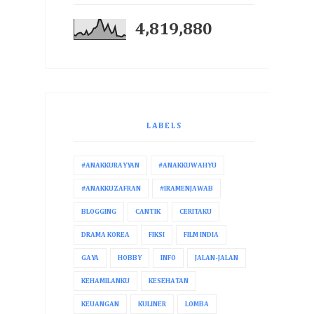
4,819,880
LABELS
#ANAKKURAYYAN
#ANAKKUWAHYU
#ANAKKUZAFRAN
#IRAMENJAWAB
BLOGGING
CANTIK
CERITAKU
DRAMA KOREA
FIKSI
FILM INDIA
GAYA
HOBBY
INFO
JALAN-JALAN
KEHAMILANKU
KESEHATAN
KEUANGAN
KULINER
LOMBA