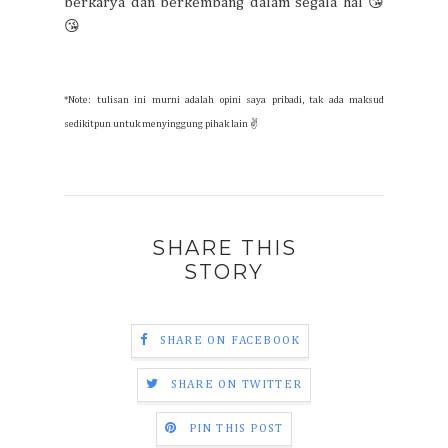
berkarya dan berkembang dalam segala hal 😘
😘
*Note: tulisan ini murni adalah opini saya pribadi, tak ada maksud
sedikitpun untuk menyinggung pihak lain ✌
SHARE THIS
STORY
SHARE ON FACEBOOK
SHARE ON TWITTER
PIN THIS POST