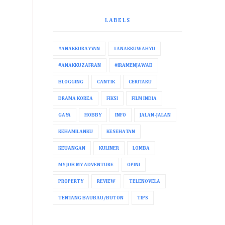
LABELS
#ANAKKURAYYAN
#ANAKKUWAHYU
#ANAKKUZAFRAN
#IRAMENJAWAB
BLOGGING
CANTIK
CERITAKU
DRAMA KOREA
FIKSI
FILM INDIA
GAYA
HOBBY
INFO
JALAN-JALAN
KEHAMILANKU
KESEHATAN
KEUANGAN
KULINER
LOMBA
MY JOB MY ADVENTURE
OPINI
PROPERTY
REVIEW
TELENOVELA
TENTANG BAUBAU/BUTON
TIPS