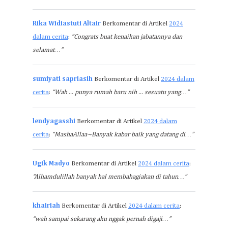
Rika Widiastuti Altair
Berkomentar di Artikel
2024
dalam cerita
:
“Congrats buat kenaikan jabatannya dan
selamat…”
sumiyati sapriasih
Berkomentar di Artikel
2024 dalam
cerita
:
“Wah ... punya rumah baru nih ... sesuatu yang…”
lendyagasshi
Berkomentar di Artikel
2024 dalam
cerita
:
“MashaAllaa~Banyak kabar baik yang datang di…”
Ugik Madyo
Berkomentar di Artikel
2024 dalam cerita
:
“Alhamdulillah banyak hal membahagiakan di tahun…”
khairiah
Berkomentar di Artikel
2024 dalam cerita
:
“wah sampai sekarang aku nggak pernah digaji…”