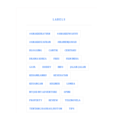
LABELS
#ANAKKURAYYAN
#ANAKKUWAHYU
#ANAKKUZAFRAN
#IRAMENJAWAB
BLOGGING
CANTIK
CERITAKU
DRAMA KOREA
FIKSI
FILM INDIA
GAYA
HOBBY
INFO
JALAN-JALAN
KEHAMILANKU
KESEHATAN
KEUANGAN
KULINER
LOMBA
MY JOB MY ADVENTURE
OPINI
PROPERTY
REVIEW
TELENOVELA
TENTANG BAUBAU/BUTON
TIPS