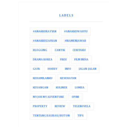
LABELS
#ANAKKURAYYAN
#ANAKKUWAHYU
#ANAKKUZAFRAN
#IRAMENJAWAB
BLOGGING
CANTIK
CERITAKU
DRAMA KOREA
FIKSI
FILM INDIA
GAYA
HOBBY
INFO
JALAN-JALAN
KEHAMILANKU
KESEHATAN
KEUANGAN
KULINER
LOMBA
MY JOB MY ADVENTURE
OPINI
PROPERTY
REVIEW
TELENOVELA
TENTANG BAUBAU/BUTON
TIPS