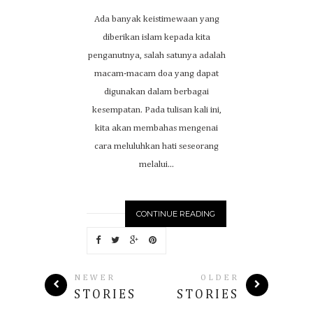
Ada banyak keistimewaan yang
diberikan islam kepada kita
penganutnya, salah satunya adalah
macam-macam doa yang dapat
digunakan dalam berbagai
kesempatan. Pada tulisan kali ini,
kita akan membahas mengenai
cara meluluhkan hati seseorang
melalui...
CONTINUE READING
NEWER
OLDER
STORIES
STORIES