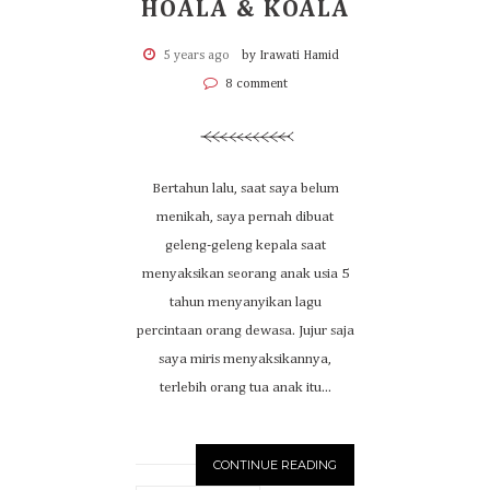
HOALA & KOALA
5 years ago
by Irawati Hamid
8 comment
Bertahun lalu, saat saya belum
menikah, saya pernah dibuat
geleng-geleng kepala saat
menyaksikan seorang anak usia 5
tahun menyanyikan lagu
percintaan orang dewasa. Jujur saja
saya miris menyaksikannya,
terlebih orang tua anak itu...
CONTINUE READING