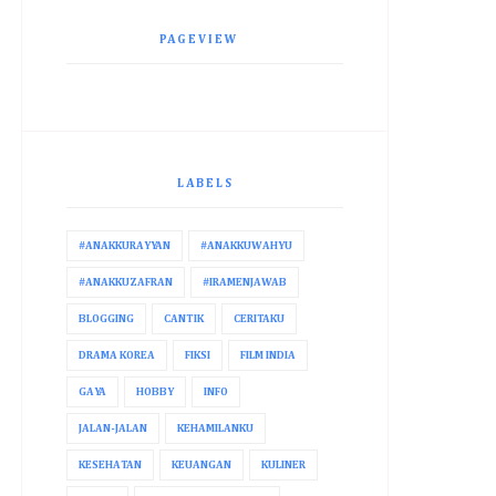
PAGEVIEW
LABELS
#ANAKKURAYYAN
#ANAKKUWAHYU
#ANAKKUZAFRAN
#IRAMENJAWAB
BLOGGING
CANTIK
CERITAKU
DRAMA KOREA
FIKSI
FILM INDIA
GAYA
HOBBY
INFO
JALAN-JALAN
KEHAMILANKU
KESEHATAN
KEUANGAN
KULINER