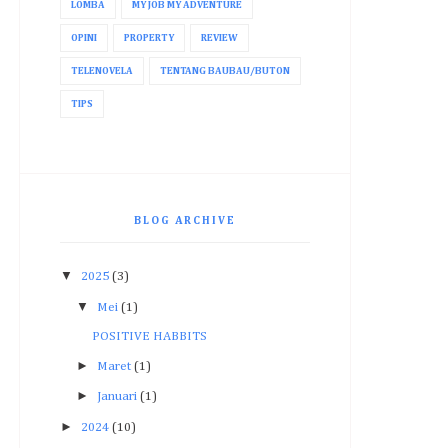
LOMBA
MY JOB MY ADVENTURE
OPINI
PROPERTY
REVIEW
TELENOVELA
TENTANG BAUBAU/BUTON
TIPS
BLOG ARCHIVE
▼
2025
(3)
▼
Mei
(1)
POSITIVE HABBITS
►
Maret
(1)
►
Januari
(1)
►
2024
(10)