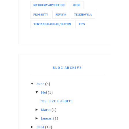
MY JOB MY ADVENTURE
OPINI
PROPERTY
REVIEW
TELENOVELA
TENTANG BAUBAU/BUTON
TIPS
BLOG ARCHIVE
▼
2025
(3)
▼
Mei
(1)
POSITIVE HABBITS
►
Maret
(1)
►
Januari
(1)
►
2024
(10)