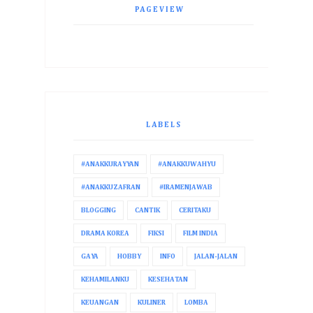
PAGEVIEW
LABELS
#ANAKKURAYYAN
#ANAKKUWAHYU
#ANAKKUZAFRAN
#IRAMENJAWAB
BLOGGING
CANTIK
CERITAKU
DRAMA KOREA
FIKSI
FILM INDIA
GAYA
HOBBY
INFO
JALAN-JALAN
KEHAMILANKU
KESEHATAN
KEUANGAN
KULINER
LOMBA