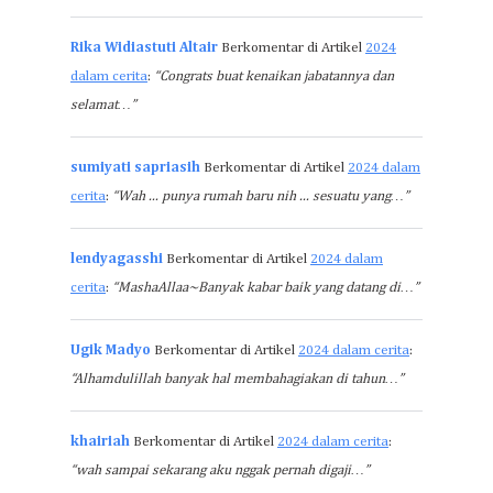
Rika Widiastuti Altair
Berkomentar di Artikel
2024
dalam cerita
:
“Congrats buat kenaikan jabatannya dan
selamat…”
sumiyati sapriasih
Berkomentar di Artikel
2024 dalam
cerita
:
“Wah ... punya rumah baru nih ... sesuatu yang…”
lendyagasshi
Berkomentar di Artikel
2024 dalam
cerita
:
“MashaAllaa~Banyak kabar baik yang datang di…”
Ugik Madyo
Berkomentar di Artikel
2024 dalam cerita
:
“Alhamdulillah banyak hal membahagiakan di tahun…”
khairiah
Berkomentar di Artikel
2024 dalam cerita
:
“wah sampai sekarang aku nggak pernah digaji…”