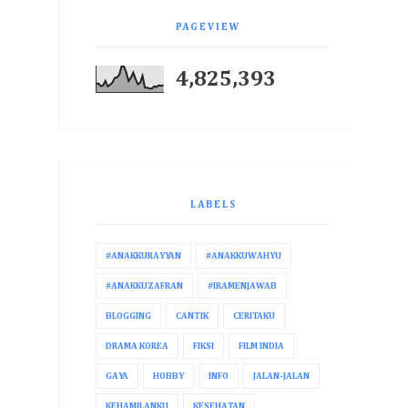
PAGEVIEW
4,825,393
LABELS
#ANAKKURAYYAN
#ANAKKUWAHYU
#ANAKKUZAFRAN
#IRAMENJAWAB
BLOGGING
CANTIK
CERITAKU
DRAMA KOREA
FIKSI
FILM INDIA
GAYA
HOBBY
INFO
JALAN-JALAN
KEHAMILANKU
KESEHATAN