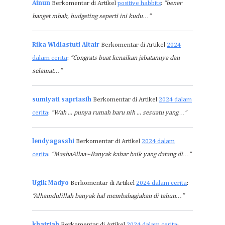
Ainun
Berkomentar di Artikel
positive habbits
:
“bener
banget mbak, budgeting seperti ini kudu…”
Rika Widiastuti Altair
Berkomentar di Artikel
2024
dalam cerita
:
“Congrats buat kenaikan jabatannya dan
selamat…”
sumiyati sapriasih
Berkomentar di Artikel
2024 dalam
cerita
:
“Wah ... punya rumah baru nih ... sesuatu yang…”
lendyagasshi
Berkomentar di Artikel
2024 dalam
cerita
:
“MashaAllaa~Banyak kabar baik yang datang di…”
Ugik Madyo
Berkomentar di Artikel
2024 dalam cerita
:
“Alhamdulillah banyak hal membahagiakan di tahun…”
khairiah
Berkomentar di Artikel
2024 dalam cerita
: