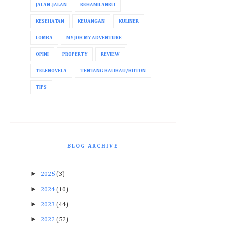
JALAN-JALAN
KEHAMILANKU
KESEHATAN
KEUANGAN
KULINER
LOMBA
MY JOB MY ADVENTURE
OPINI
PROPERTY
REVIEW
TELENOVELA
TENTANG BAUBAU/BUTON
TIPS
BLOG ARCHIVE
►
2025
(3)
►
2024
(10)
►
2023
(44)
►
2022
(52)