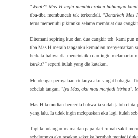
"What?? Mas H ingin membicarakan hubungan kam
tiba-tiba membuncah tak terkendali.
"Benarkah Mas H
terus memenuhi pikiranku selama membuat dua cangkir 
Ditemani sepiring kue dan dua cangkir teh, kami pun ngo
tiba Mas H meraih tanganku kemudian menyematkan seb
berkata bahwa dia mencintaiku dan ingin melamarku me
istriku?"
seperti itulah yang dia katakan.
Mendengar pernyataan cintanya aku sangat bahagia. Tid
sebelah tangan.
"Iya Mas, aku mau menjadi istrimu".
Ma
Mas H kemudian bercerita bahwa ia sudah jatuh cinta 
yang lalu. Ia tidak ingin melepaskan aku lagi, itulah 
Tapi kepulangan mama dan papa dari rumah sakit meru
sebelumnya aku rasakan seketika berubah menjadi duk