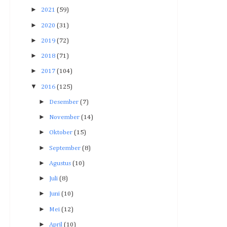
►
2021
(59)
►
2020
(31)
►
2019
(72)
►
2018
(71)
►
2017
(104)
▼
2016
(125)
►
Desember
(7)
►
November
(14)
►
Oktober
(15)
►
September
(8)
►
Agustus
(10)
►
Juli
(8)
►
Juni
(10)
►
Mei
(12)
►
April
(10)