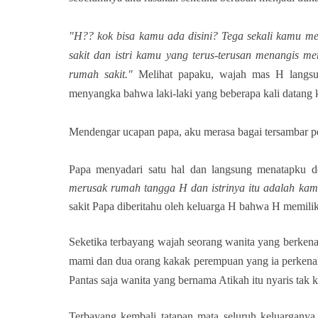
"H?? kok bisa kamu ada disini? Tega sekali kamu m
sakit dan istri kamu yang terus-terusan menangis 
rumah sakit."
Melihat papaku, wajah mas H langsung
menyangka bahwa laki-laki yang beberapa kali datang k
Mendengar ucapan
papa, aku merasa bagai tersambar pe
Papa menyadari satu hal dan langsung menatapku de
merusak rumah tangga H dan istrinya itu adalah k
sakit Papa
diberitahu oleh keluarga H bahwa H memilik
Seketika terbayang wajah seorang wanita yang berkenal
mami dan dua orang kakak perempuan yang ia perkenalk
Pantas saja wanita yang bernama Atikah itu nyaris tak
Terbayang kembali tatapan mata seluruh keluarganya 