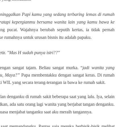
eninggalkan Papi kamu yang sedang terbaring lemas di rumah
meratapi kepergianmu bersama wanita lain yang kamu bawa ke
 pucat. Wajahnya berubah seputih kertas, ia tidak pernah
e rumahnya untuk urusan bisnis itu adalah papaku.
tir.
"Mas H sudah punya istri??"
ngan sangat tajam. Beliau sangat murka. “
jadi wanita yang
amu, Maya?”
Papa membentakku dengan sangat keras. Di rumah
i WIL yang secara terang-terangan ia bawa ke rumah sakit.
an denganku di rumah sakit beberapa saat yang lalu. Iya, selain
an, ada satu orang lagi wanita yang berjabat tangan denganku.
 kuasa menjabat tanganku saat aku meraih tangannya.
saat memandangku. Pantas saja mereka berbisik-bisik melihat