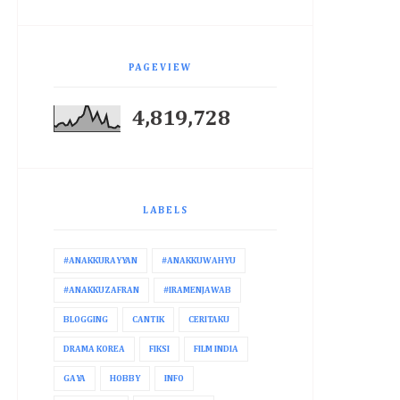
PAGEVIEW
4,819,728
LABELS
#ANAKKURAYYAN
#ANAKKUWAHYU
#ANAKKUZAFRAN
#IRAMENJAWAB
BLOGGING
CANTIK
CERITAKU
DRAMA KOREA
FIKSI
FILM INDIA
GAYA
HOBBY
INFO