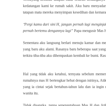
kedatangan kami ke rumah sakit. Aku baru menyadar
tatapan mata mereka menyimpan kesedihan dan kemar
Pergi kamu dari sini H, jangan pernah lagi menginja
“
pernah bertemu dengannya lagi”
Papa mengusir Mas 
Sementara aku langsung berlari menuju kamar dan men
yang baru aku alami. Rasanya baru beberapa saat yang
terkira tiba-tiba aku dihempaskan kembali ke bumi. Ras
Hal yang tidak aku ketahui, ternyata sebelum memen
rumahnya mas H bertengkar hebat dengan istrinya, At
yang ia cintai sejak bertahun-tahun lalu dan ia ingi
wanita itu.
Tidak disangka, tanpa sepengetahuan Mas H dan At