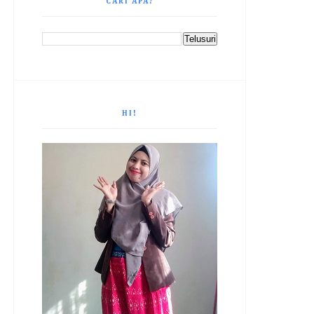
CARI APA?
HI!