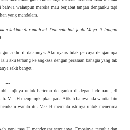
i bahwa walaupun mereka mau berjabat tangan denganku tapi
ahan yang mendalam.
kkan kakimu di rumah ini. Dan satu hal, jauhi Maya..!! Jangan
H.
gunci diri di dalamnya. Aku nyaris tidak percaya dengan apa
 lalu aku terbang ke angkasa dengan perasaan bahagia yang tak
anya sakit banget..
---
uhi janjinya untuk bertemu denganku di depan indomaret, di
ikah. Mas H mengungkapkan pada Atikah bahwa ada wanita lain
n menikahi wanita itu. Mas H meminta istrinya untuk menerima
ikah papi mas H mendengar semuanya. Emosinya tersulut dan