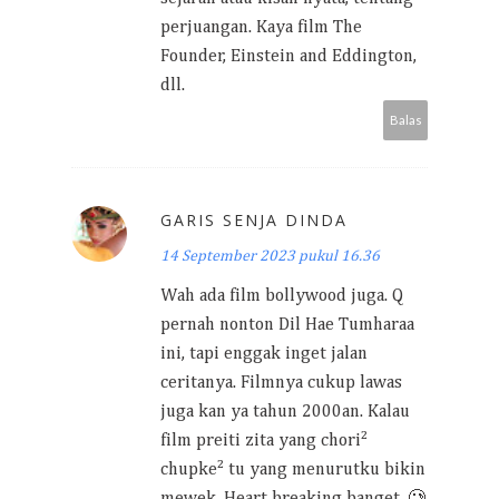
perjuangan. Kaya film The
Founder, Einstein and Eddington,
dll.
Balas
GARIS SENJA DINDA
14 September 2023 pukul 16.36
Wah ada film bollywood juga. Q
pernah nonton Dil Hae Tumharaa
ini, tapi enggak inget jalan
ceritanya. Filmnya cukup lawas
juga kan ya tahun 2000an. Kalau
film preiti zita yang chori²
chupke² tu yang menurutku bikin
mewek. Heart breaking banget. 🥲