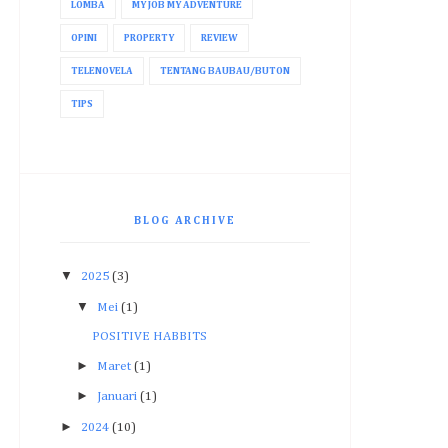
LOMBA
MY JOB MY ADVENTURE
OPINI
PROPERTY
REVIEW
TELENOVELA
TENTANG BAUBAU/BUTON
TIPS
BLOG ARCHIVE
▼
2025
(3)
▼
Mei
(1)
POSITIVE HABBITS
►
Maret
(1)
►
Januari
(1)
►
2024
(10)