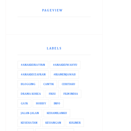
PAGEVIEW
LABELS
#ANAKKURAYYAN
#ANAKKUWAHYU
#ANAKKUZAFRAN
#IRAMENJAWAB
BLOGGING
CANTIK
CERITAKU
DRAMA KOREA
FIKSI
FILM INDIA
GAYA
HOBBY
INFO
JALAN-JALAN
KEHAMILANKU
KESEHATAN
KEUANGAN
KULINER