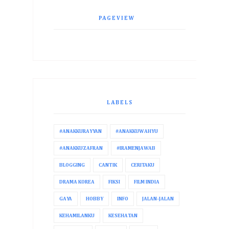
PAGEVIEW
LABELS
#ANAKKURAYYAN
#ANAKKUWAHYU
#ANAKKUZAFRAN
#IRAMENJAWAB
BLOGGING
CANTIK
CERITAKU
DRAMA KOREA
FIKSI
FILM INDIA
GAYA
HOBBY
INFO
JALAN-JALAN
KEHAMILANKU
KESEHATAN