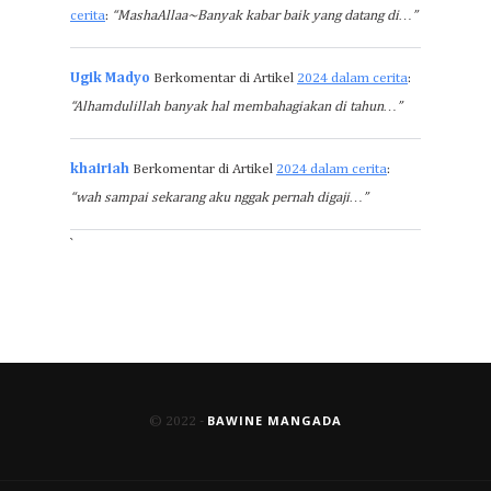
cerita
:
“MashaAllaa~Banyak kabar baik yang datang di…”
Ugik Madyo
Berkomentar di Artikel
2024 dalam cerita
:
“Alhamdulillah banyak hal membahagiakan di tahun…”
khairiah
Berkomentar di Artikel
2024 dalam cerita
:
“wah sampai sekarang aku nggak pernah digaji…”
`
BAWINE MANGADA
© 2022 -