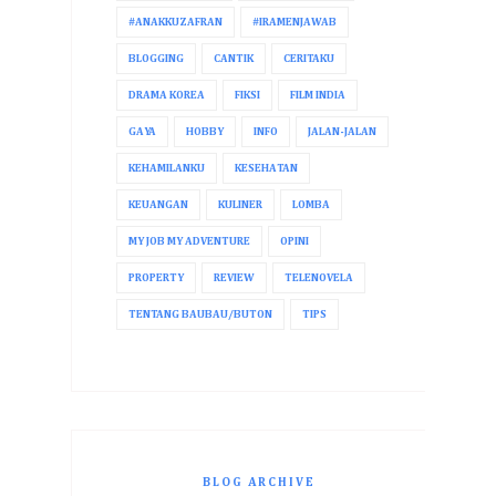
#ANAKKUZAFRAN
#IRAMENJAWAB
BLOGGING
CANTIK
CERITAKU
DRAMA KOREA
FIKSI
FILM INDIA
GAYA
HOBBY
INFO
JALAN-JALAN
KEHAMILANKU
KESEHATAN
KEUANGAN
KULINER
LOMBA
MY JOB MY ADVENTURE
OPINI
PROPERTY
REVIEW
TELENOVELA
TENTANG BAUBAU/BUTON
TIPS
BLOG ARCHIVE