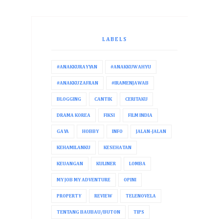
LABELS
#ANAKKURAYYAN
#ANAKKUWAHYU
#ANAKKUZAFRAN
#IRAMENJAWAB
BLOGGING
CANTIK
CERITAKU
DRAMA KOREA
FIKSI
FILM INDIA
GAYA
HOBBY
INFO
JALAN-JALAN
KEHAMILANKU
KESEHATAN
KEUANGAN
KULINER
LOMBA
MY JOB MY ADVENTURE
OPINI
PROPERTY
REVIEW
TELENOVELA
TENTANG BAUBAU/BUTON
TIPS