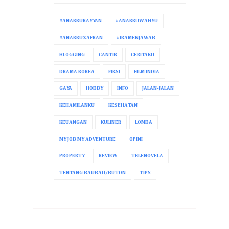
#ANAKKURAYYAN
#ANAKKUWAHYU
#ANAKKUZAFRAN
#IRAMENJAWAB
BLOGGING
CANTIK
CERITAKU
DRAMA KOREA
FIKSI
FILM INDIA
GAYA
HOBBY
INFO
JALAN-JALAN
KEHAMILANKU
KESEHATAN
KEUANGAN
KULINER
LOMBA
MY JOB MY ADVENTURE
OPINI
PROPERTY
REVIEW
TELENOVELA
TENTANG BAUBAU/BUTON
TIPS