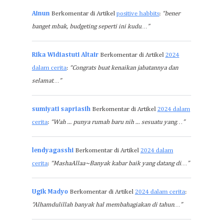
Ainun
Berkomentar di Artikel
positive habbits
:
“bener
banget mbak, budgeting seperti ini kudu…”
Rika Widiastuti Altair
Berkomentar di Artikel
2024
dalam cerita
:
“Congrats buat kenaikan jabatannya dan
selamat…”
sumiyati sapriasih
Berkomentar di Artikel
2024 dalam
cerita
:
“Wah ... punya rumah baru nih ... sesuatu yang…”
lendyagasshi
Berkomentar di Artikel
2024 dalam
cerita
:
“MashaAllaa~Banyak kabar baik yang datang di…”
Ugik Madyo
Berkomentar di Artikel
2024 dalam cerita
:
“Alhamdulillah banyak hal membahagiakan di tahun…”