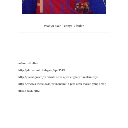
Wahyu saat usianya 7 bulan
referensi tulisan:
http://dinkes.inhukab.go.id/?p=3519
http://tokodigi.com/perawatan-anak/perlengkapan-makan-bayi
http://www.zwitsal.co.id/bayi/memilih-peralatan-makan-yang-aman-
untuk-bayi/?alt2