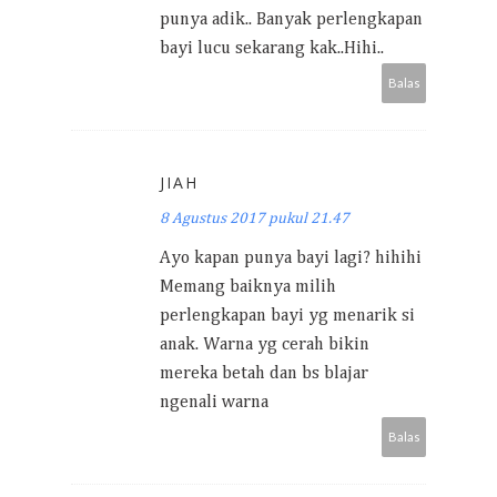
punya adik.. Banyak perlengkapan
bayi lucu sekarang kak..Hihi..
Balas
JIAH
8 Agustus 2017 pukul 21.47
Ayo kapan punya bayi lagi? hihihi
Memang baiknya milih
perlengkapan bayi yg menarik si
anak. Warna yg cerah bikin
mereka betah dan bs blajar
ngenali warna
Balas