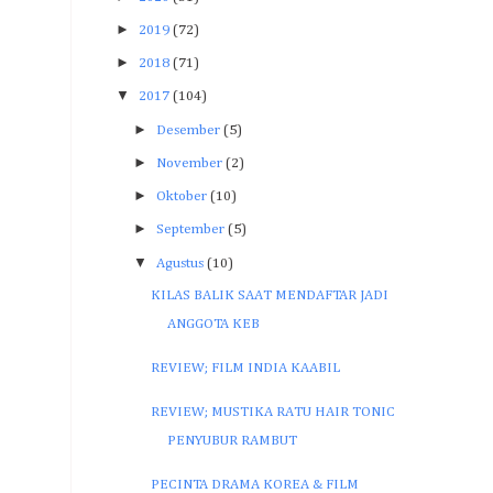
►
2019
(72)
►
2018
(71)
▼
2017
(104)
►
Desember
(5)
►
November
(2)
►
Oktober
(10)
►
September
(5)
▼
Agustus
(10)
KILAS BALIK SAAT MENDAFTAR JADI
ANGGOTA KEB
REVIEW; FILM INDIA KAABIL
REVIEW; MUSTIKA RATU HAIR TONIC
PENYUBUR RAMBUT
PECINTA DRAMA KOREA & FILM