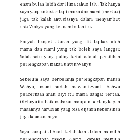
enam bulan lebih dari lima tahun lalu. Tak hanya
saya yang antusias tapi mama dan mami (mertua)
juga tak kalah antusiasnya dalam menyambut
usia Wahyu yang keenam bulan itu.
Banyak banget aturan yang ditetapkan oleh
mama dan mami yang tak boleh saya langgar.
Salah satu yang paling ketat adalah pemilihan
perlengkapan makan untuk Wahyu.
Sebelum saya berbelanja perlengkapan makan
Wahyu, mami sudah mewanti-wanti bahwa
pencernaan anak bayi itu masih sangat rentan.
Olehnya itu baik makanan maupun perlengkapan
makannya haruslah yang bisa dijamin kebersihan
juga keamanannya.
Saya sampai dibuat kelabakan dalam memilih
perlengkapan makan Wahyu karena memilih