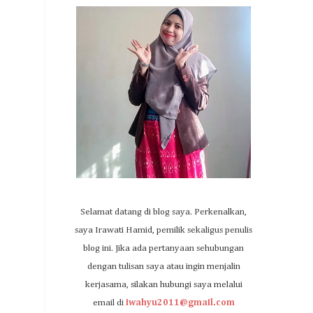
Selamat datang di blog saya. Perkenalkan,
saya Irawati Hamid, pemilik sekaligus penulis
blog ini. Jika ada pertanyaan sehubungan
dengan tulisan saya atau ingin menjalin
kerjasama, silakan hubungi saya melalui
email di
iwahyu2011@gmail.com