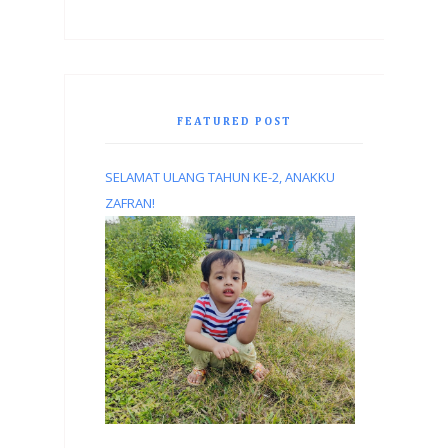
FEATURED POST
SELAMAT ULANG TAHUN KE-2, ANAKKU
ZAFRAN!