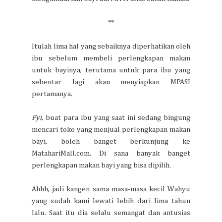
**
Itulah lima hal yang sebaiknya diperhatikan oleh
ibu sebelum membeli perlengkapan makan
untuk bayinya, terutama untuk para ibu yang
sebentar lagi akan menyiapkan MPASI
pertamanya.
Fyi
, buat para ibu yang saat ini sedang bingung
mencari toko yang menjual perlengkapan makan
bayi, boleh banget berkunjung ke
MatahariMall.com. Di sana banyak banget
perlengkapan makan bayi yang bisa dipilih.
Ahhh, jadi kangen sama masa-masa kecil Wahyu
yang sudah kami lewati lebih dari lima tahun
lalu. Saat itu dia selalu semangat dan antusias