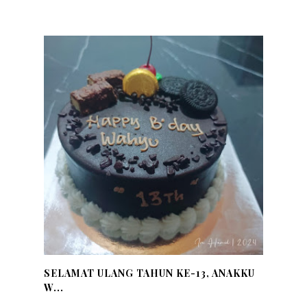
SELAMAT ULANG TAHUN KE-13, ANAKKU
W...