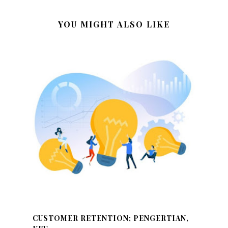
YOU MIGHT ALSO LIKE
CUSTOMER RETENTION; PENGERTIAN,