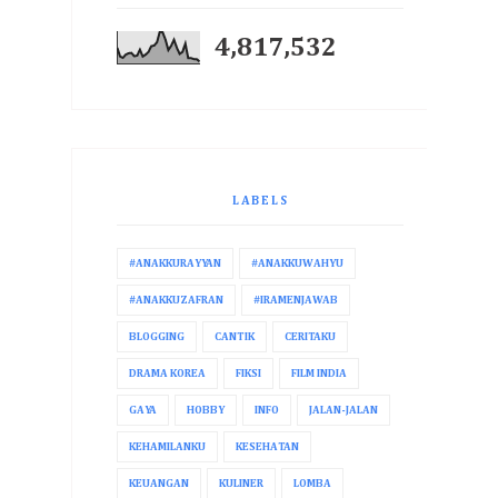
4,817,532
LABELS
#ANAKKURAYYAN
#ANAKKUWAHYU
#ANAKKUZAFRAN
#IRAMENJAWAB
BLOGGING
CANTIK
CERITAKU
DRAMA KOREA
FIKSI
FILM INDIA
GAYA
HOBBY
INFO
JALAN-JALAN
KEHAMILANKU
KESEHATAN
KEUANGAN
KULINER
LOMBA