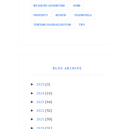
MY JOB MY ADVENTURE
OPINI
PROPERTY
REVIEW
TELENOVELA
TENTANG BAUBAU/BUTON
TIPS
BLOG ARCHIVE
►
2025
(3)
►
2024
(10)
►
2023
(44)
►
2022
(52)
►
2021
(59)
►
2020
(31)