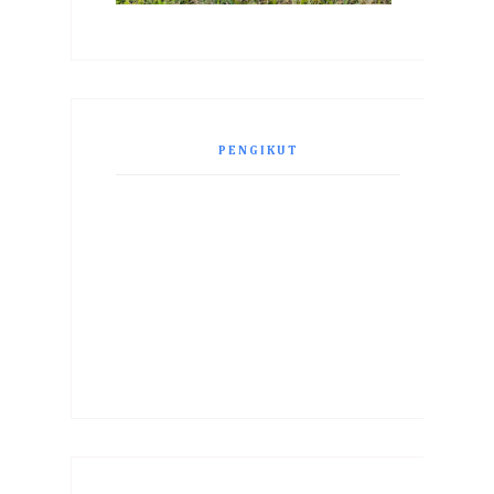
PENGIKUT