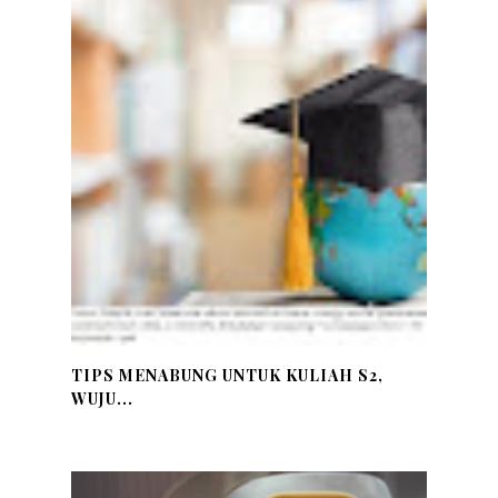
TIPS MENABUNG UNTUK KULIAH S2,
WUJU...