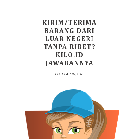
KIRIM/TERIMA
BARANG DARI
LUAR NEGERI
TANPA RIBET?
KILO.ID
JAWABANNYA
OKTOBER 07, 2021