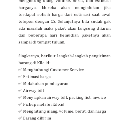
menghitung ulang volume, berat, dan estimasi
harganya. Mereka akan menginfokan jika
terdapat selisih harga dari estimasi saat awal
telepon dengan CS. Selanjutnya bila sudah gak
ada masalah maka paket akan langsung dikirim
dan beberapa hari kemudian paketnya akan
sampai di tempat tujuan.
Singkatnya, berikut langkah-langkah pengiriman
barang di Kilo.id:
✅ Menghubungi Customer Service
✅ Estimasi harga
✅ Melakukan pembayaran
✅ Airway bill
✅ Menyiapkan airway bill, packing list, invoice
✅ Pickup melalui Kilo.id
✅ Menghitung ulang, volume, berat, dan harga
✅ Barang dikirim