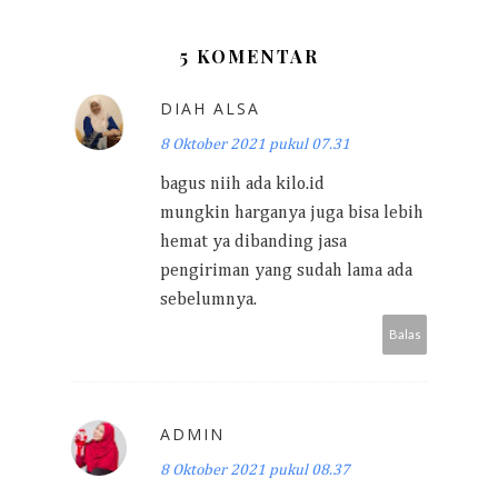
5 KOMENTAR
DIAH ALSA
8 Oktober 2021 pukul 07.31
bagus niih ada kilo.id
mungkin harganya juga bisa lebih
hemat ya dibanding jasa
pengiriman yang sudah lama ada
sebelumnya.
Balas
ADMIN
8 Oktober 2021 pukul 08.37