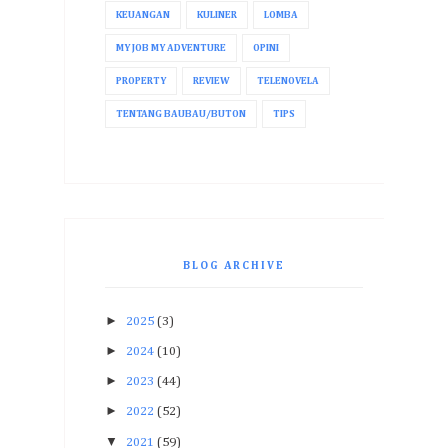
KEUANGAN
KULINER
LOMBA
MY JOB MY ADVENTURE
OPINI
PROPERTY
REVIEW
TELENOVELA
TENTANG BAUBAU/BUTON
TIPS
BLOG ARCHIVE
►
2025
(3)
►
2024
(10)
►
2023
(44)
►
2022
(52)
▼
2021
(59)