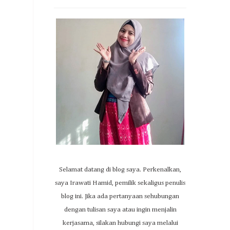
Selamat datang di blog saya. Perkenalkan,
saya Irawati Hamid, pemilik sekaligus penulis
blog ini. Jika ada pertanyaan sehubungan
dengan tulisan saya atau ingin menjalin
kerjasama, silakan hubungi saya melalui