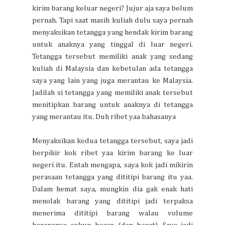
kirim barang keluar negeri? Jujur aja saya belum
pernah. Tapi saat masih kuliah dulu saya pernah
menyaksikan tetangga yang hendak kirim barang
untuk anaknya yang tinggal di luar negeri.
Tetangga tersebut memiliki anak yang sedang
kuliah di Malaysia dan kebetulan ada tetangga
saya yang lain yang juga merantau ke Malaysia.
Jadilah si tetangga yang memiliki anak tersebut
menitipkan barang untuk anaknya di tetangga
yang merantau itu. Duh ribet yaa bahasanya
Menyaksikan kedua tetangga tersebut, saya jadi
berpikir kok ribet yaa kirim barang ke luar
negeri itu. Entah mengapa, saya kok jadi mikirin
perasaan tetangga yang dititipi barang itu yaa.
Dalam hemat saya, mungkin dia gak enak hati
menolak barang yang dititipi jadi terpaksa
menerima dititipi barang walau volume