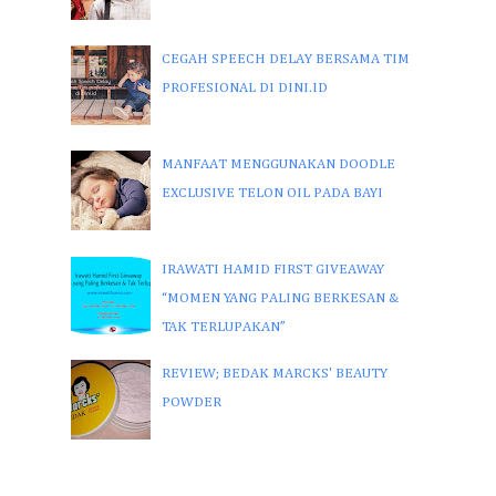
CEGAH SPEECH DELAY BERSAMA TIM
PROFESIONAL DI DINI.ID
MANFAAT MENGGUNAKAN DOODLE
EXCLUSIVE TELON OIL PADA BAYI
IRAWATI HAMID FIRST GIVEAWAY
“MOMEN YANG PALING BERKESAN &
TAK TERLUPAKAN”
REVIEW; BEDAK MARCKS' BEAUTY
POWDER