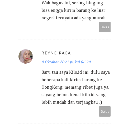
Wah bagus ini, sering bingung
bisa engga kirim barang ke luar
negeri ternyata ada yang murah.
Balas
REYNE RAEA
9 Oktober 2021 pukul 06.29
Baru tau saya Kilo.id ini, dulu saya
beberapa kali kirim barang ke
HongKong, memang ribet juga ya,
sayang belom kenal kilo.id yang
lebih mudah dan terjangkau :)
Balas