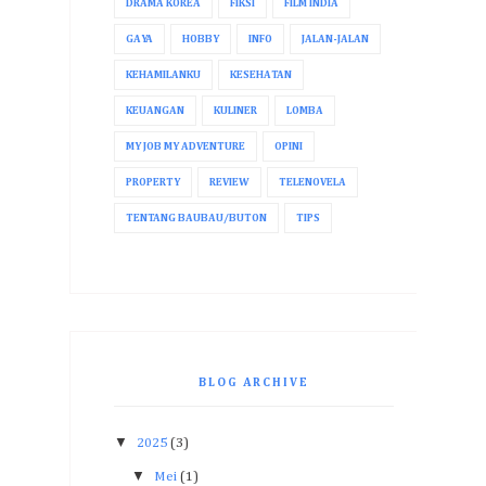
DRAMA KOREA
FIKSI
FILM INDIA
GAYA
HOBBY
INFO
JALAN-JALAN
KEHAMILANKU
KESEHATAN
KEUANGAN
KULINER
LOMBA
MY JOB MY ADVENTURE
OPINI
PROPERTY
REVIEW
TELENOVELA
TENTANG BAUBAU/BUTON
TIPS
BLOG ARCHIVE
▼
2025
(3)
▼
Mei
(1)