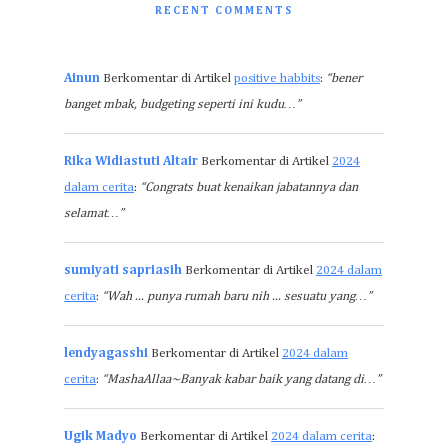
RECENT COMMENTS
Ainun
Berkomentar di Artikel
positive habbits
:
“bener
banget mbak, budgeting seperti ini kudu…”
Rika Widiastuti Altair
Berkomentar di Artikel
2024
dalam cerita
:
“Congrats buat kenaikan jabatannya dan
selamat…”
sumiyati sapriasih
Berkomentar di Artikel
2024 dalam
cerita
:
“Wah ... punya rumah baru nih ... sesuatu yang…”
lendyagasshi
Berkomentar di Artikel
2024 dalam
cerita
:
“MashaAllaa~Banyak kabar baik yang datang di…”
Ugik Madyo
Berkomentar di Artikel
2024 dalam cerita
: