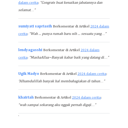
dalam cerita
:
“Congrats buat kenaikan jabatannya dan
selamat…”
sumiyati sapriasih
Berkomentar di Artikel
2024 dalam
cerita
:
“Wah ... punya rumah baru nih ... sesuatu yang…”
lendyagasshi
Berkomentar di Artikel
2024 dalam
cerita
:
“MashaAllaa~Banyak kabar baik yang datang di…”
Ugik Madyo
Berkomentar di Artikel
2024 dalam cerita
:
“Alhamdulillah banyak hal membahagiakan di tahun…”
khairiah
Berkomentar di Artikel
2024 dalam cerita
:
“wah sampai sekarang aku nggak pernah digaji…”
`