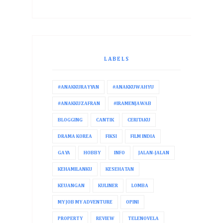
LABELS
#ANAKKURAYYAN
#ANAKKUWAHYU
#ANAKKUZAFRAN
#IRAMENJAWAB
BLOGGING
CANTIK
CERITAKU
DRAMA KOREA
FIKSI
FILM INDIA
GAYA
HOBBY
INFO
JALAN-JALAN
KEHAMILANKU
KESEHATAN
KEUANGAN
KULINER
LOMBA
MY JOB MY ADVENTURE
OPINI
PROPERTY
REVIEW
TELENOVELA