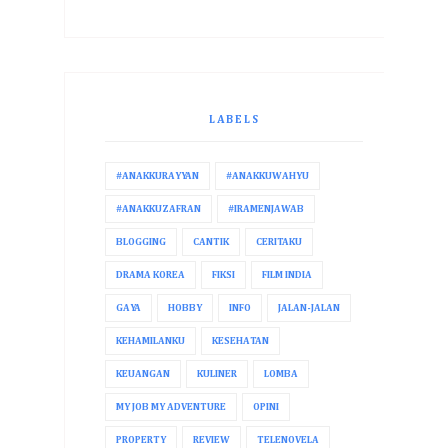
LABELS
#ANAKKURAYYAN
#ANAKKUWAHYU
#ANAKKUZAFRAN
#IRAMENJAWAB
BLOGGING
CANTIK
CERITAKU
DRAMA KOREA
FIKSI
FILM INDIA
GAYA
HOBBY
INFO
JALAN-JALAN
KEHAMILANKU
KESEHATAN
KEUANGAN
KULINER
LOMBA
MY JOB MY ADVENTURE
OPINI
PROPERTY
REVIEW
TELENOVELA