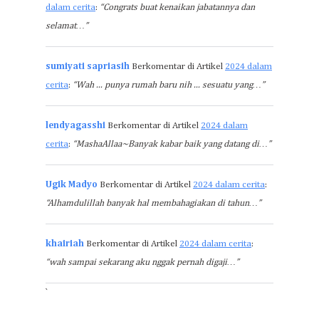
dalam cerita
:
“Congrats buat kenaikan jabatannya dan
selamat…”
sumiyati sapriasih
Berkomentar di Artikel
2024 dalam
cerita
:
“Wah ... punya rumah baru nih ... sesuatu yang…”
lendyagasshi
Berkomentar di Artikel
2024 dalam
cerita
:
“MashaAllaa~Banyak kabar baik yang datang di…”
Ugik Madyo
Berkomentar di Artikel
2024 dalam cerita
:
“Alhamdulillah banyak hal membahagiakan di tahun…”
khairiah
Berkomentar di Artikel
2024 dalam cerita
:
“wah sampai sekarang aku nggak pernah digaji…”
`