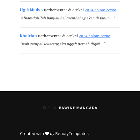
Ugik Madyo
Berkomentar di Artikel
2024 dalam cerita
:
“Alhamdulillah banyak hal membahagiakan di tahun…”
khairiah
Berkomentar di Artikel
2024 dalam cerita
:
“wah sampai sekarang aku nggak pernah digaji…”
`
BAWINE MANGADA
© 2022 -
Created with
by
BeautyTemplates