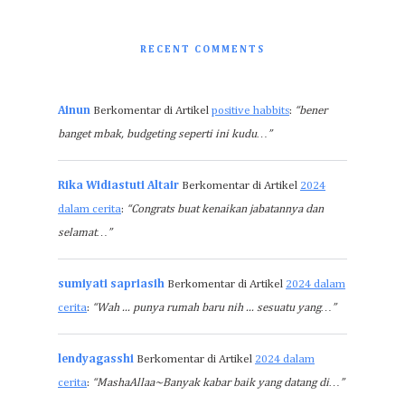
RECENT COMMENTS
Ainun
Berkomentar di Artikel
positive habbits
:
“bener
banget mbak, budgeting seperti ini kudu…”
Rika Widiastuti Altair
Berkomentar di Artikel
2024
dalam cerita
:
“Congrats buat kenaikan jabatannya dan
selamat…”
sumiyati sapriasih
Berkomentar di Artikel
2024 dalam
cerita
:
“Wah ... punya rumah baru nih ... sesuatu yang…”
lendyagasshi
Berkomentar di Artikel
2024 dalam
cerita
:
“MashaAllaa~Banyak kabar baik yang datang di…”