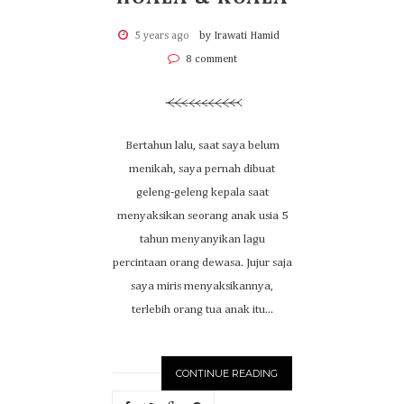
5 years ago
by Irawati Hamid
8 comment
Bertahun lalu, saat saya belum
menikah, saya pernah dibuat
geleng-geleng kepala saat
menyaksikan seorang anak usia 5
tahun menyanyikan lagu
percintaan orang dewasa. Jujur saja
saya miris menyaksikannya,
terlebih orang tua anak itu...
CONTINUE READING