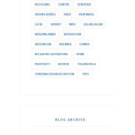
BLOGGING
CANTIK
CERITAKU
DRAMA KOREA
FIKSI
FILM INDIA
GAYA
HOBBY
INFO
JALAN-JALAN
KEHAMILANKU
KESEHATAN
KEUANGAN
KULINER
LOMBA
MY JOB MY ADVENTURE
OPINI
PROPERTY
REVIEW
TELENOVELA
TENTANG BAUBAU/BUTON
TIPS
BLOG ARCHIVE