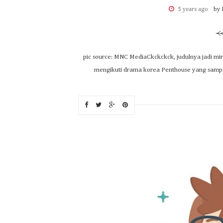
5 years ago
by 
pic source: MNC MediaCkckckck, judulnya jadi mir
mengikuti drama korea Penthouse yang sampai pa