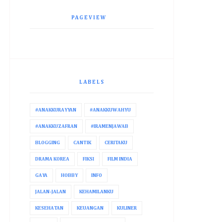
PAGEVIEW
LABELS
#ANAKKURAYYAN
#ANAKKUWAHYU
#ANAKKUZAFRAN
#IRAMENJAWAB
BLOGGING
CANTIK
CERITAKU
DRAMA KOREA
FIKSI
FILM INDIA
GAYA
HOBBY
INFO
JALAN-JALAN
KEHAMILANKU
KESEHATAN
KEUANGAN
KULINER