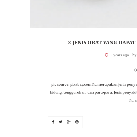
3 JENIS OBAT YANG DAPAT
5 years ago
by
pic source: pixabay.comFlu merupakan jenis penya
hidung, tenggorokan, dan paru-paru. Jenis penyakit
Flu a