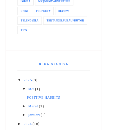
LOMBA
MY JOB MY ADVENTURE
OPINI
PROPERTY
REVIEW
TELENOVELA
TENTANG BAUBAU/BUTON
TIPS
BLOG ARCHIVE
▼
2025
(3)
▼
Mei
(1)
POSITIVE HABBITS
►
Maret
(1)
►
Januari
(1)
►
2024
(10)