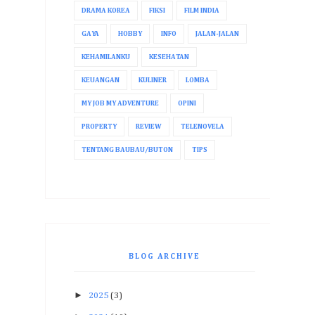
DRAMA KOREA
FIKSI
FILM INDIA
GAYA
HOBBY
INFO
JALAN-JALAN
KEHAMILANKU
KESEHATAN
KEUANGAN
KULINER
LOMBA
MY JOB MY ADVENTURE
OPINI
PROPERTY
REVIEW
TELENOVELA
TENTANG BAUBAU/BUTON
TIPS
BLOG ARCHIVE
►
2025
(3)