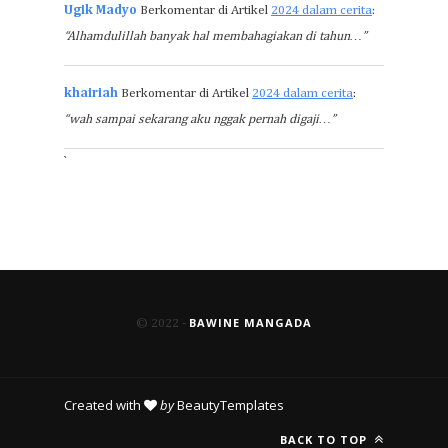
Ugik Madyo
Berkomentar di Artikel
2024 dalam cerita
:
“Alhamdulillah banyak hal membahagiakan di tahun…”
khairiah
Berkomentar di Artikel
2024 dalam cerita
:
“wah sampai sekarang aku nggak pernah digaji…”
`
BAWINE MANGADA
© 2022 -
Created with
by
BeautyTemplates
BACK TO TOP