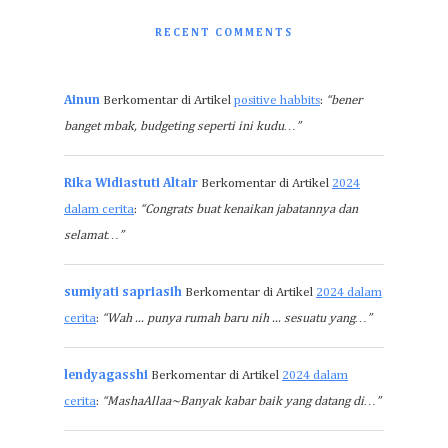
RECENT COMMENTS
Ainun
Berkomentar di Artikel
positive habbits
:
“bener
banget mbak, budgeting seperti ini kudu…”
Rika Widiastuti Altair
Berkomentar di Artikel
2024
dalam cerita
:
“Congrats buat kenaikan jabatannya dan
selamat…”
sumiyati sapriasih
Berkomentar di Artikel
2024 dalam
cerita
:
“Wah ... punya rumah baru nih ... sesuatu yang…”
lendyagasshi
Berkomentar di Artikel
2024 dalam
cerita
:
“MashaAllaa~Banyak kabar baik yang datang di…”