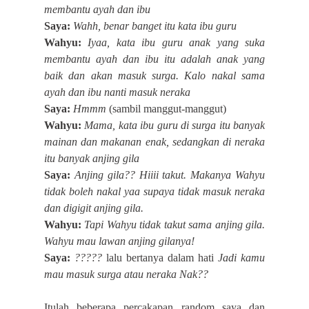
membantu ayah dan ibu
Saya:
Wahh, benar banget itu kata ibu guru
Wahyu:
Iyaa, kata ibu guru anak yang suka
membantu ayah dan ibu itu adalah anak yang
baik dan akan masuk surga. Kalo nakal sama
ayah dan ibu nanti masuk neraka
Saya:
Hmmm
(sambil manggut-manggut)
Wahyu:
Mama
,
kata
ibu guru
d
i surga itu banyak
mainan dan makanan enak, sedangkan di neraka
itu banyak anjing gila
Saya:
Anjing gila?? Hiiii takut. Makanya Wahyu
tidak boleh nakal yaa supaya tidak masuk neraka
dan digigit anjing gila.
Wahyu:
Tapi Wahyu tidak takut sama anjing gila.
Wahyu mau lawan anjing gilanya!
Saya:
?????
lalu bertanya dalam hati
Jadi kamu
mau masuk surga atau neraka Nak??
Itulah beberapa percakapan random saya dan