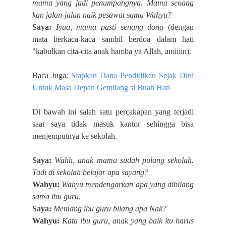
mama yang jadi penumpangnya. Mama senang
kan jalan-jalan
naik pesawat sama Wahyu?
Saya:
Iyaa, mama pasti senang dong
(
dengan
mata berkaca-kaca sambil berdoa dalam hati
"kabulkan cita-cita anak ha
mba ya Allah, amiiiin).
Baca Juga:
Siapkan Dana Pendidikan Sejak Dini
Untuk Masa Depan Gemilang
si Buah Hati
Di bawah ini salah satu percakapan
yang terjadi
saat saya tidak masuk kantor sehingga bisa
menjemputnya ke sekolah.
Saya:
Wahh, anak
mama sudah pulang sekolah.
T
adi di sekolah
belajar apa
sayang?
Wahyu:
Wahyu mendengarkan apa yang dibilang
sama ibu guru.
Saya:
Memang ibu guru bilang apa Nak?
Wahyu:
Kata ibu guru, anak yang baik itu harus