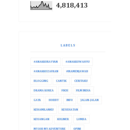
4,818,413
LABELS
#ANAKKURAYYAN
#ANAKKUWAHYU
#ANAKKUZAFRAN
#IRAMENJAWAB
BLOGGING
CANTIK
CERITAKU
DRAMA KOREA
FIKSI
FILM INDIA
GAYA
HOBBY
INFO
JALAN-JALAN
KEHAMILANKU
KESEHATAN
KEUANGAN
KULINER
LOMBA
MY JOB MY ADVENTURE
OPINI