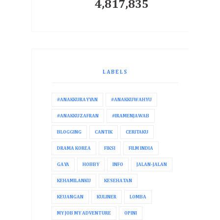
4,817,835
LABELS
#ANAKKURAYYAN
#ANAKKUWAHYU
#ANAKKUZAFRAN
#IRAMENJAWAB
BLOGGING
CANTIK
CERITAKU
DRAMA KOREA
FIKSI
FILM INDIA
GAYA
HOBBY
INFO
JALAN-JALAN
KEHAMILANKU
KESEHATAN
KEUANGAN
KULINER
LOMBA
MY JOB MY ADVENTURE
OPINI