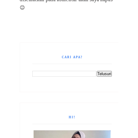
disematkan pada komentar akan saya hapus
😉
CARI APA?
HI!