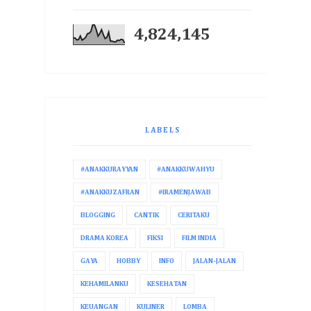
4,824,145
LABELS
#ANAKKURAYYAN
#ANAKKUWAHYU
#ANAKKUZAFRAN
#IRAMENJAWAB
BLOGGING
CANTIK
CERITAKU
DRAMA KOREA
FIKSI
FILM INDIA
GAYA
HOBBY
INFO
JALAN-JALAN
KEHAMILANKU
KESEHATAN
KEUANGAN
KULINER
LOMBA