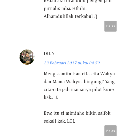
KAlau aku drai dulu pengen jadi
jurnalis mba. HIhihi.
Alhamdulillah terkabul :)
Balas
IRLY
23 Februari 2017 pukul 04.59
Meng-aamiin-kan cita-cita Wahyu
dan Mama Wahyu.. bingung? Yang
cita-cita jadi mamanya pilot kune
kak.. :D
Btw, itu si miminho bikin salfok
sekali kak. LOL
Balas