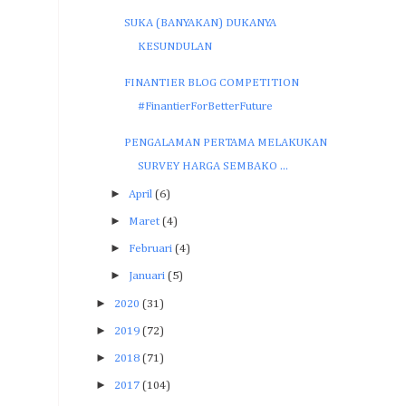
SUKA (BANYAKAN) DUKANYA
KESUNDULAN
FINANTIER BLOG COMPETITION
#FinantierForBetterFuture
PENGALAMAN PERTAMA MELAKUKAN
SURVEY HARGA SEMBAKO ...
►
April
(6)
►
Maret
(4)
►
Februari
(4)
►
Januari
(5)
►
2020
(31)
►
2019
(72)
►
2018
(71)
►
2017
(104)