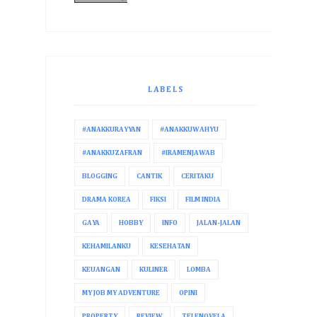
LABELS
#ANAKKURAYYAN
#ANAKKUWAHYU
#ANAKKUZAFRAN
#IRAMENJAWAB
BLOGGING
CANTIK
CERITAKU
DRAMA KOREA
FIKSI
FILM INDIA
GAYA
HOBBY
INFO
JALAN-JALAN
KEHAMILANKU
KESEHATAN
KEUANGAN
KULINER
LOMBA
MY JOB MY ADVENTURE
OPINI
PROPERTY
REVIEW
TELENOVELA