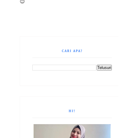
😉
CARI APA?
HI!