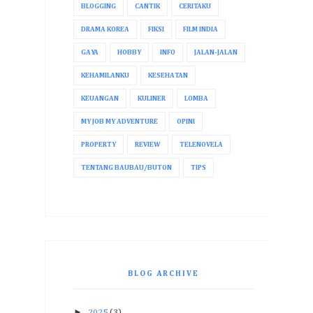
BLOGGING
CANTIK
CERITAKU
DRAMA KOREA
FIKSI
FILM INDIA
GAYA
HOBBY
INFO
JALAN-JALAN
KEHAMILANKU
KESEHATAN
KEUANGAN
KULINER
LOMBA
MY JOB MY ADVENTURE
OPINI
PROPERTY
REVIEW
TELENOVELA
TENTANG BAUBAU/BUTON
TIPS
BLOG ARCHIVE
►
2025
(3)