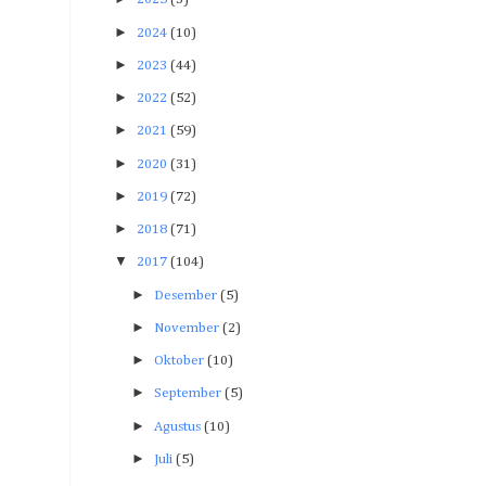
►
2024
(10)
►
2023
(44)
►
2022
(52)
►
2021
(59)
►
2020
(31)
►
2019
(72)
►
2018
(71)
▼
2017
(104)
►
Desember
(5)
►
November
(2)
►
Oktober
(10)
►
September
(5)
►
Agustus
(10)
►
Juli
(5)