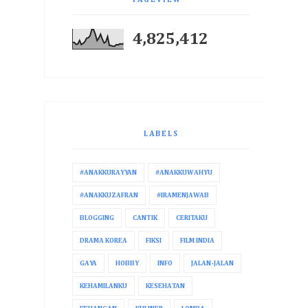
4,825,412
LABELS
#ANAKKURAYYAN
#ANAKKUWAHYU
#ANAKKUZAFRAN
#IRAMENJAWAB
BLOGGING
CANTIK
CERITAKU
DRAMA KOREA
FIKSI
FILM INDIA
GAYA
HOBBY
INFO
JALAN-JALAN
KEHAMILANKU
KESEHATAN