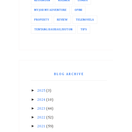
KEUANGAN
KULINER
LOMBA
MY JOB MY ADVENTURE
OPINI
PROPERTY
REVIEW
TELENOVELA
TENTANG BAUBAU/BUTON
TIPS
BLOG ARCHIVE
►
2025
(3)
►
2024
(10)
►
2023
(44)
►
2022
(52)
►
2021
(59)