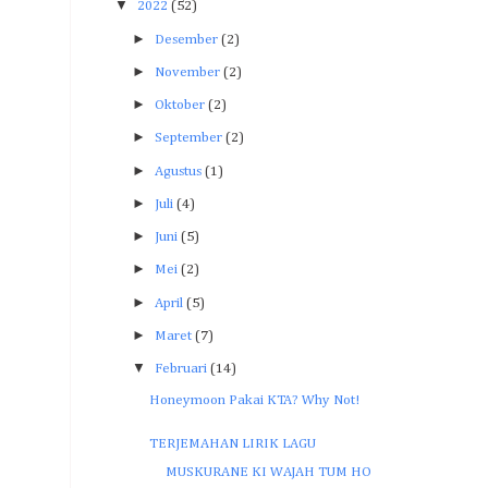
▼
2022
(52)
►
Desember
(2)
►
November
(2)
►
Oktober
(2)
►
September
(2)
►
Agustus
(1)
►
Juli
(4)
►
Juni
(5)
►
Mei
(2)
►
April
(5)
►
Maret
(7)
▼
Februari
(14)
Honeymoon Pakai KTA? Why Not!
TERJEMAHAN LIRIK LAGU
MUSKURANE KI WAJAH TUM HO