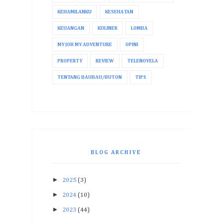
KEHAMILANKU
KESEHATAN
KEUANGAN
KULINER
LOMBA
MY JOB MY ADVENTURE
OPINI
PROPERTY
REVIEW
TELENOVELA
TENTANG BAUBAU/BUTON
TIPS
BLOG ARCHIVE
►
2025
(3)
►
2024
(10)
►
2023
(44)