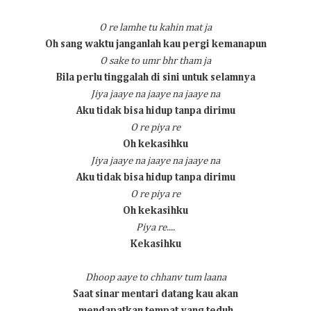
O re lamhe tu kahin mat ja
Oh sang waktu janganlah kau pergi kemanapun
O sake to umr bhr tham ja
Bila perlu tinggalah di sini untuk selamnya
Jiya jaaye na jaaye na jaaye na
Aku tidak bisa hidup tanpa dirimu
O re piya re
Oh kekasihku
Jiya jaaye na jaaye na jaaye na
Aku tidak bisa hidup tanpa dirimu
O re piya re
Oh kekasihku
Piya re....
Kekasihku
Dhoop aaye to chhanv tum laana
Saat sinar mentari datang kau akan
mendapatkan tempat yang teduh