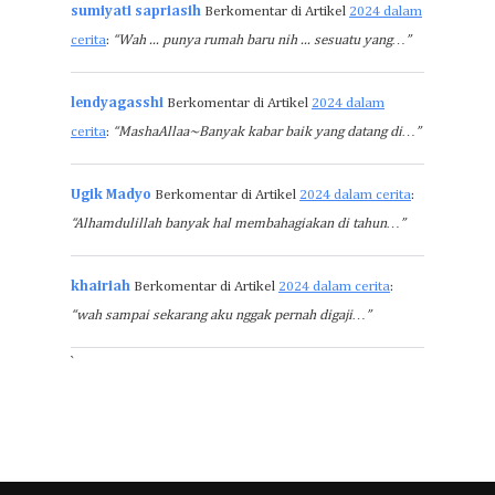
sumiyati sapriasih
Berkomentar di Artikel
2024 dalam
cerita
:
“Wah ... punya rumah baru nih ... sesuatu yang…”
lendyagasshi
Berkomentar di Artikel
2024 dalam
cerita
:
“MashaAllaa~Banyak kabar baik yang datang di…”
Ugik Madyo
Berkomentar di Artikel
2024 dalam cerita
:
“Alhamdulillah banyak hal membahagiakan di tahun…”
khairiah
Berkomentar di Artikel
2024 dalam cerita
:
“wah sampai sekarang aku nggak pernah digaji…”
`