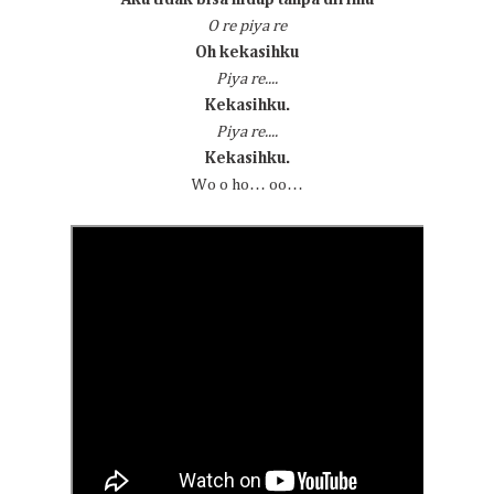
O re piya re
Oh kekasihku
Piya re....
Kekasihku.
Piya re....
Kekasihku.
Wo o ho… oo…