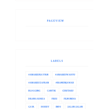
PAGEVIEW
LABELS
#ANAKKURAYYAN
#ANAKKUWAHYU
#ANAKKUZAFRAN
#IRAMENJAWAB
BLOGGING
CANTIK
CERITAKU
DRAMA KOREA
FIKSI
FILM INDIA
GAYA
HOBBY
INFO
JALAN-JALAN