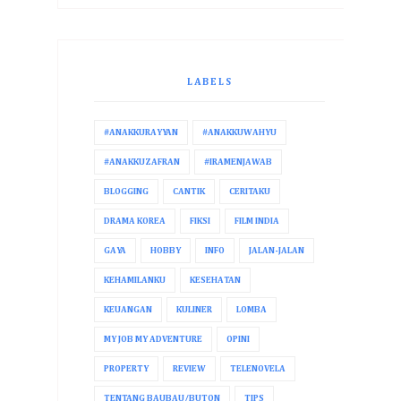
LABELS
#ANAKKURAYYAN
#ANAKKUWAHYU
#ANAKKUZAFRAN
#IRAMENJAWAB
BLOGGING
CANTIK
CERITAKU
DRAMA KOREA
FIKSI
FILM INDIA
GAYA
HOBBY
INFO
JALAN-JALAN
KEHAMILANKU
KESEHATAN
KEUANGAN
KULINER
LOMBA
MY JOB MY ADVENTURE
OPINI
PROPERTY
REVIEW
TELENOVELA
TENTANG BAUBAU/BUTON
TIPS