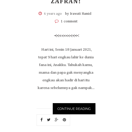
ZAFRAN!
6 years ago
by Irawati Hamid
1 comment
Hari ini, Senin 18 Januari 2021,
tepat 9 hari engkau lahir ke dunia
fana ini, Anakku. Tahukah kamu,
mama dan papa gak menyangka
engkau akan hadir di hari itu
karena sebelumnya gak nampak...
CONTINUE READING