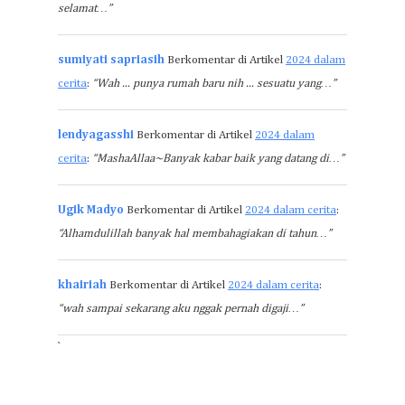
selamat…”
sumiyati sapriasih
Berkomentar di Artikel
2024 dalam
cerita
:
“Wah ... punya rumah baru nih ... sesuatu yang…”
lendyagasshi
Berkomentar di Artikel
2024 dalam
cerita
:
“MashaAllaa~Banyak kabar baik yang datang di…”
Ugik Madyo
Berkomentar di Artikel
2024 dalam cerita
:
“Alhamdulillah banyak hal membahagiakan di tahun…”
khairiah
Berkomentar di Artikel
2024 dalam cerita
:
“wah sampai sekarang aku nggak pernah digaji…”
`